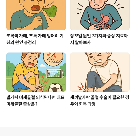
초록색 가래, 초록 가래 덩어리 기
장꼬임 원인 7가지와 증상 치료까
침의 원인 총정리
지 알아보자
발가락 미세골절 의심된다면 대표
새끼발가락 골절 수술이 필요한 경
미세골절 증상은?
우와 회복 과정