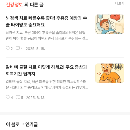
더보기
건강정보
의 다른 글
뇌경색 치료 빠를수록 좋다! 후유증 예방과 수
술 타이밍도 중요해요
글 내용
뇌경색 치료, 빠른 대응이 후유증을 줄여요뇌경색은 뇌혈
관이 막혀 혈류 공급이 차단되면서 뇌세포가 손상되는 질
환이에요. 발병 후 수 시간 내에 적절한 뇌경색 치료를 받지
2
4
2025. 8. 18.
않으면 치명적인 결과로 이어질 수 있어요. 이번 글에서는
뇌경색의 대표적인 치료 방법부터 뇌경색 후유증 예방, 뇌
경색 수술 여부에 따른 치료 경과까지 자세하게 안내해드
갈비뼈 골절 치료 이렇게 하세요! 주요 증상과
릴게요. 뇌경색 치료, 어떻게 진행되나요?정맥 내 혈전용해
제 투여: 발병 4.5시간 이내에는 약물로 막힌 혈관을 뚫는
회복기간 팁까지
글 내용
시도가 이루어져요.항응고제 및 항혈소판제 복용: 혈액이
갈비뼈 골절 치료, 빠른 회복을 위한 정확한 정보갑작스러
응고되지 않도록 해 뇌 손상을 최소화해요.뇌압 조절: 심한
운 사고나 외부 충격으로 인해 갈비뼈가 골절되는 경우가
경우 뇌압 상승을 막기 위해 약물 치료 또는 수술이 병행돼
종종 있어요. 대부분의 경우 심한 충격이나 낙상, 교통사고
요.물리치료 병행: 조기 재활치료가 뇌경색 후유증을 줄이
4
5
2025. 8. 13.
등이 원인이 되며, 적절한 갈비뼈 골절 치료가 이뤄지지 않
는 데 중요해요.정기적 재발 관..
으면 호흡 곤란, 폐 손상 등 2차 합병증이 생길 수 있어요.
이번 글에서는 갈비뼈 골절 증상부터 정확한 진단 방법, 갈
비뼈 골절 회복기간, 그리고 치료 시 주의할 점까지 자세히
알려드릴게요. 갈비뼈 골절 증상, 어떻게 나타날까요?통증:
이 블로그 인기글
숨을 쉴 때, 기침하거나 웃을 때 갈비뼈 주변이 아파요.멍과