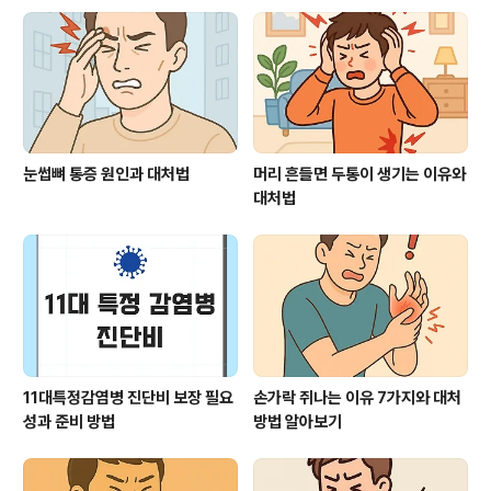
부기: 피부 겉으로 멍이 들거나 붓는 갈비뼈 골절 증상이 나
타날 수 있어요.호흡 곤란: 통증으로 인해 깊은 호흡이 어려
워져요.자세에 따른 불편감: 누워 있거나 자세를 바꿀 때 통
증이 더 ..
눈썹뼈 통증 원인과 대처법
머리 흔들면 두통이 생기는 이유와
대처법
11대특정감염병 진단비 보장 필요
손가락 쥐나는 이유 7가지와 대처
성과 준비 방법
방법 알아보기