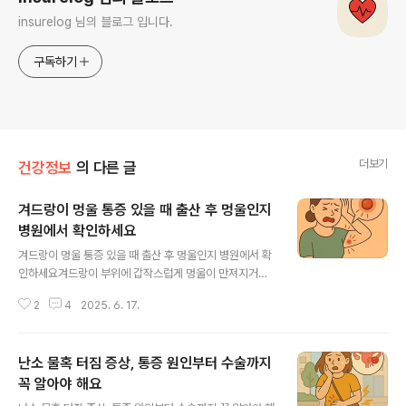
insurelog 님의 블로그 입니다.
구독하기
더보기
건강정보
의 다른 글
겨드랑이 멍울 통증 있을 때 출산 후 멍울인지
병원에서 확인하세요
글 내용
겨드랑이 멍울 통증 있을 때 출산 후 멍울인지 병원에서 확
인하세요겨드랑이 부위에 갑작스럽게 멍울이 만져지거나
통증이 동반된다면 단순한 염증일 수도 있지만, 드물게는
2
4
2025. 6. 17.
림프절 이상이나 유방 관련 질환의 징후일 수 있어 주의가
필요해요. 특히 겨드랑이 멍울 통증이 며칠 이상 지속되거
나 크기가 커질 경우 정확한 진단이 중요합니다.겨드랑이
난소 물혹 터짐 증상, 통증 원인부터 수술까지
멍울 통증, 어떤 증상이 나타나나요?피부 밑에 단단한 멍울
이 만져져요눌렀을 때 통증이 있고 열감이 동반돼요시간이
꼭 알아야 해요
글 내용
지나며 점점 커지거나 색이 변해요고름이나 진물이 생기는