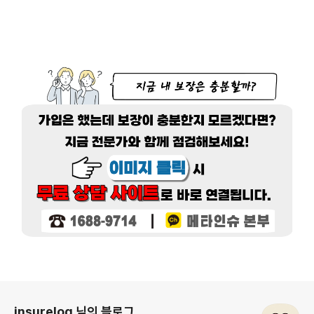
로그 정보
insurelog 님의 블로그