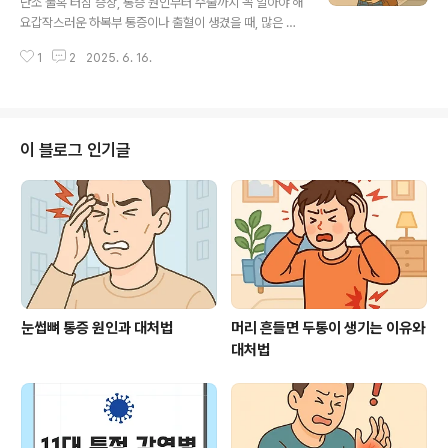
난소 물혹 터짐 증상, 통증 원인부터 수술까지 꼭 알아야 해
경우도 있어요겨드랑이 움직임에 불편함을 느껴요이러한
요갑작스러운 하복부 통증이나 출혈이 생겼을 때, 많은 여
겨드랑이 통증은 단순 피지낭종부터 림프절염, 유방 질환
성들이 단순한 생리통이나 배탈로 생각하고 넘기곤 해요.
에 이르기까지 다양한 원인으로 발생할 수 있어요.겨드랑
1
2
2025. 6. 16.
하지만 그 원인 중 하나로 간과하기 쉬운 것이 바로 난소 물
이 멍울 통증, 어떤 원인이 있을까요?겨드랑이 부위에..
혹 터짐입니다. 이 글에서는 난소 물혹이 왜 생기는지, 어떤
증상과 위험이 따르는지, 그리고 어떻게 치료하고 예방해
야 하는지를 자세히 알아보겠습니다.난소 물혹 터짐이란?
난소에 생기는 물혹(난소 낭종)은 대부분 양성이며 자연스
이 블로그 인기글
럽게 없어지기도 해요. 하지만 크기가 커지거나 특정한 상
황에서 압력을 받아 터질 수 있습니다. 난소 물혹의 터짐은
난소 내 낭종이 파열되면서 내부의 액체가 복강으로 퍼지
거나 출혈을 유발하는 현상입니다. 이로 인해 심한 난소 물
혹 통증과 복부 팽만, 어지러움 등..
눈썹뼈 통증 원인과 대처법
머리 흔들면 두통이 생기는 이유와
대처법