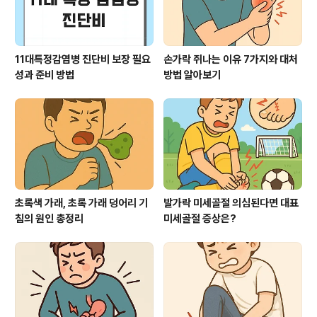
11대특정감염병 진단비 보장 필요
손가락 쥐나는 이유 7가지와 대처
성과 준비 방법
방법 알아보기
초록색 가래, 초록 가래 덩어리 기
발가락 미세골절 의심된다면 대표
침의 원인 총정리
미세골절 증상은?