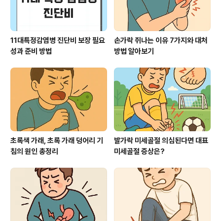
11대특정감염병 진단비 보장 필요
손가락 쥐나는 이유 7가지와 대처
성과 준비 방법
방법 알아보기
초록색 가래, 초록 가래 덩어리 기
발가락 미세골절 의심된다면 대표
침의 원인 총정리
미세골절 증상은?