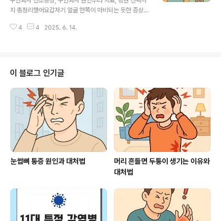
구안와사 전조증상, 구안와사 원인부터 치료, 병원 선택까
지는 질환을 말합니다. 말초 신경은 감각, 운동, 자율기능
지 총정리했어요갑자기 얼굴 한쪽이 마비되는 듯한 증상이
등을 담당하며, 이 신경에 이상이 생기면 손발 저림, 근력
나타나는 구안와사 전조증상은 생각보다 흔하게 발생할 수
약화, 감각 마비 등 다양한 증상이 나타납니다.보통 당뇨병,
4
4
2025. 6. 14.
있어요. 특히 계절이 바뀌거나 면역력이 약해질 때 더 쉽게
알코올 중독, 비타민 결핍, 신..
나타날 수 있기 때문에, 평소와 다른 얼굴 감각이나 움직임
이상을 느낀다면 주의 깊게 살펴봐야 해요. 조기 발견이 회
복 속도에 큰 영향을 주기 때문에, 아래 내용을 통해 정확히
이해하고 대비해 보세요.구안와사 전조증상, 이런 변화가
이 블로그 인기글
시작 신호입니다얼굴의 뻣뻣함: 갑자기 한쪽 얼굴이 당기
는 듯하거나 웃을 때 좌우 비대칭이 느껴져요.입술이나 눈
주변 감각 이상: 저릿하거나 감각이 무뎌지는 느낌이 들 수
있어요.눈을 제대로 감지 못함: 한쪽 눈이 완전히 감기지 않
아 건조하거나 이물감이 생..
눈썹뼈 통증 원인과 대처법
머리 흔들면 두통이 생기는 이유와
대처법