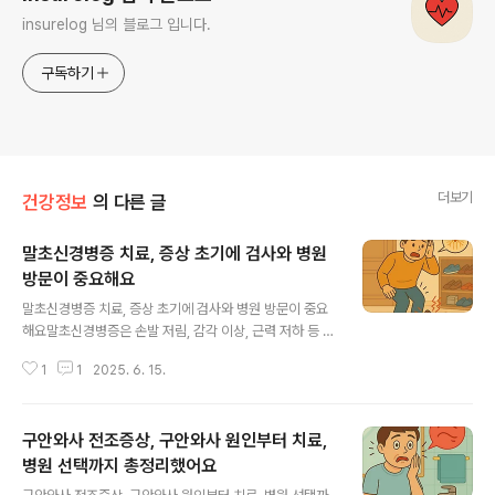
insurelog 님의 블로그 입니다.
구독하기
더보기
건강정보
의 다른 글
말초신경병증 치료, 증상 초기에 검사와 병원
방문이 중요해요
글 내용
말초신경병증 치료, 증상 초기에 검사와 병원 방문이 중요
해요말초신경병증은 손발 저림, 감각 이상, 근력 저하 등 일
상생활에 큰 영향을 주는 질환이에요. 이를 해결하기 위한
1
1
2025. 6. 15.
말초신경병증 치료는 정확한 진단과 신속한 개입, 환자 맞
춤형 관리를 모두 포함해야 합니다. 이 글에서는 말초신경
병증 증상부터 말초신경병증 검사, 병원 선택 기준과 구체
구안와사 전조증상, 구안와사 원인부터 치료,
적인 치료법, 마지막으로 예방 관리까지 모두 다뤘어요.1.
말초신경병증이란?말초신경병증은 중추신경계(뇌와 척수)
병원 선택까지 총정리했어요
글 내용
를 제외한 신체의 말초 신경계가 손상되거나 기능이 떨어