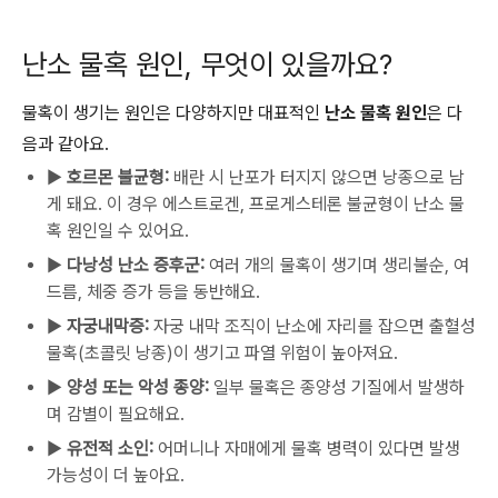
난소 물혹 원인, 무엇이 있을까요?
물혹이 생기는 원인은 다양하지만 대표적인
난소 물혹 원인
은 다
음과 같아요.
▶
호르몬 불균형:
배란 시 난포가 터지지 않으면 낭종으로 남
게 돼요. 이 경우 에스트로겐, 프로게스테론 불균형이 난소 물
혹 원인일 수 있어요.
▶
다낭성 난소 증후군:
여러 개의 물혹이 생기며 생리불순, 여
드름, 체중 증가 등을 동반해요.
▶
자궁내막증:
자궁 내막 조직이 난소에 자리를 잡으면 출혈성
물혹(초콜릿 낭종)이 생기고 파열 위험이 높아져요.
▶
양성 또는 악성 종양:
일부 물혹은 종양성 기질에서 발생하
며 감별이 필요해요.
▶
유전적 소인:
어머니나 자매에게 물혹 병력이 있다면 발생
가능성이 더 높아요.