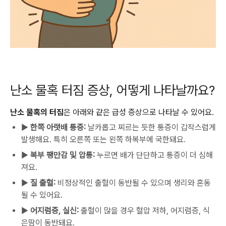
난소 물혹 터짐 증상, 어떻게 나타날까요?
난소 물혹의 터짐
은 아래와 같은 급성 증상으로 나타날 수 있어요.
▶
한쪽 아랫배 통증:
날카롭고 찌르는 듯한 통증이 갑작스럽게
발생해요. 특히 오른쪽 또는 왼쪽 하복부에 국한돼요.
▶
복부 팽만감 및 압통:
누르면 배가 단단하고 통증이 더 심해
져요.
▶
질 출혈:
비정상적인 출혈이 동반될 수 있으며 생리와 혼동
될 수 있어요.
▶
어지럼증, 실신:
출혈이 많을 경우 혈압 저하, 어지럼증, 식
은땀이 동반돼요.