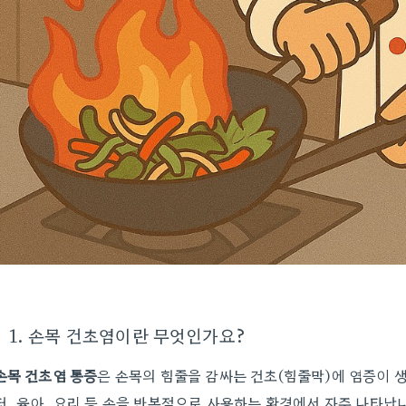
1. 손목 건초염이란 무엇인가요?
손목 건초염 통증
은 손목의 힘줄을 감싸는 건초(힘줄막)에 염증이 
터, 육아, 요리 등 손을 반복적으로 사용하는 환경에서 자주 나타