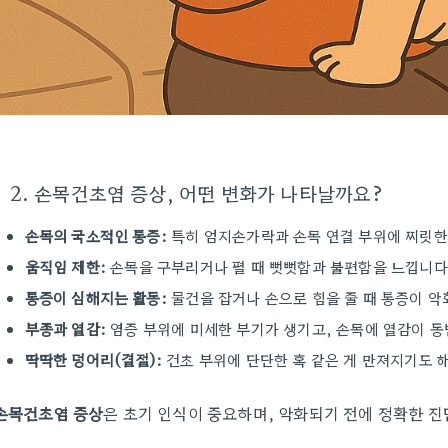
2. 손목건초염 증상, 어떤 변화가 나타날까요?
손목의 국소적인 통증:
특히 엄지손가락과 손목 연결 부위에 찌릿한
움직임 제한:
손목을 구부리거나 펼 때 뻣뻣함과 불편함을 느낍니다
통증이 심해지는 활동:
물건을 잡거나 손으로 힘을 줄 때 통증이 악
부종과 열감:
염증 부위에 미세한 부기가 생기고, 손목에 열감이 동
딱딱한 덩어리(결절):
건초 부위에 단단한 혹 같은 게 만져지기도 
손목건초염 증상
은 초기 인식이 중요하며, 악화되기 전에 정확한 진