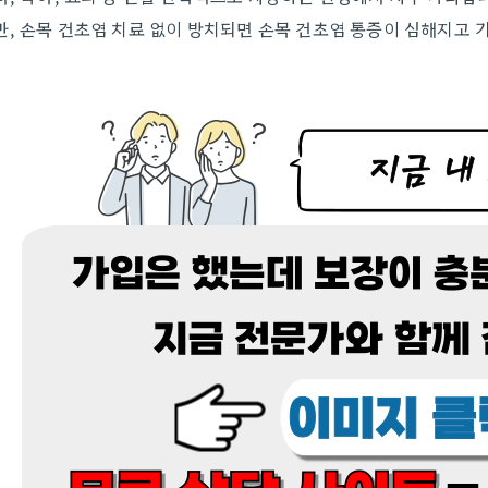
만, 손목 건초염 치료 없이 방치되면 손목 건초염 통증이 심해지고 