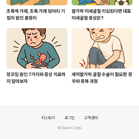
초록색 가래, 초록 가래 덩어리 기
발가락 미세골절 의심된다면 대표
침의 원인 총정리
미세골절 증상은?
장꼬임 원인 7가지와 증상 치료까
새끼발가락 골절 수술이 필요한 경
지 알아보자
우와 회복 과정
의안내
티스토리
로그인
고객센터
© Daum Corp.