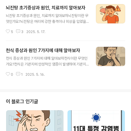
뇌진탕 초기증상과 원인, 치료까지 알아보자
글 내용
뇌진탕 초기증상과 원인, 치료까지 알아보자뇌진탕이란 무
엇인가요?뇌진탕은 머리에 강한 충격이나 외상을 입었을
때 뇌가 일시적으로 정상 기능을 잃는 상태를 말합니다. 뇌
5
3
2025. 5. 17.
진탕은 뇌 조직이 직접 손상되지 않더라도 뇌의 움직임으
로 인해 신경전달에 이상이 발생하여 다양한 신경학적 증
상이 나타납니다. 뇌진탕은 외상이 경미하게 보일 수 있지
천식 증상과 원인 7가지에 대해 알아보자
만 적절히 뇌진탕 치료하지 않으면 장기적인 후유증으로
글 내용
이어질 수 있어 뇌진탕 초기증상 파악과 조기 대응이 중요
천식 증상과 원인 7가지에 대해 알아보자천식이란 무엇인
합니다.뇌진탕 초기증상, 어떤 신호들이 있나요?두통: 가장
가요?천식은 기관지에 만성적인 염증이 발생하여 기관지
흔한 뇌진탕 초기증상으로, 둔하거나 쑤시는 두통이 외상
가 좁아지고 예민해지는 질환입니다. 천식 환자는 기도 염
직후 또는 수 시간 내 발생할 수 있으며 수일간 지속될 수
0
1
2025. 5. 16.
증으로 인해 호흡 시 숨쉬기가 어려워지고, 다양한 유발 요
있습니다.어지러움 및 균형 장애: 뇌의 평형 기능 이상으로
인에 의해 기도 수축이 일어나며 기침, 쌕쌕거림, 호흡곤란
인해 걸음이 불안정하거나 어지러움을 느끼게 ..
등의 증상이 나타납니다. 천식은 어린이부터 성인까지 모
든 연령에서 발생하며, 증상이 악화되면 일상생활에 큰 지
장을 줄 수 있어 조기 진단과 꾸준한 관리가 중요합니다.천
이 블로그 인기글
식 증상, 어떤 신호들이 있나요?호흡곤란: 천식의 대표 증
상으로, 특히 숨을 내쉴 때 답답하고 힘들어지는 호흡곤란
이 반복적으로 나타납니다. 계단 오르기나 운동 시 더욱 심
해질 수 있어요.기침: 천식 환자는 건조하고 오래 지속되는
마른기침이 특징이며, 밤이나 새벽에 악화..