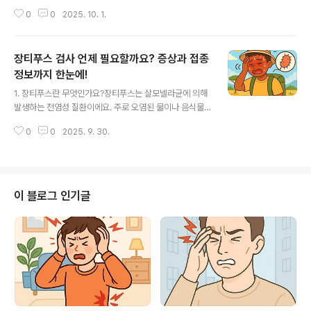
속해요.특히 조기 발견이 어려워 난소암 전조증상을 인지
0
0
2025. 10. 1.
하는 것이 중요하답니다.폐경기 이후 여성이나 가족력이
있는 경우 더욱 주의가 필요해요.조기 진단을 위해 정기적
인 산부인과 검진과 함께 피검사를 병행하면 도움이 돼요.
장티푸스 검사 언제 필요할까요? 증상과 접종
2. 난소암 전조증상, 이런 신호를 주의하세요복부 팽만감:
평소보다 배가 쉽게 부풀고 더부룩한 느낌이 지속돼요.잦
정보까지 한눈에!
글 내용
은 소화불량: 위장 문제로 착각하기 쉬운 증상이지만 난소
1. 장티푸스란 무엇인가요?장티푸스는 살모넬라균에 의해
암 전조증상 중 하나예요.소변이 자주 마려움: 방광이 압박
발생하는 전염성 질환이에요. 주로 오염된 물이나 음식물
되면서 소변 빈도가 늘어날 수 있어요.복부 통증 및 허리통
을 통해 감염되며, 특히 위생 환경이 좋지 않은 지역에서 자
증: 복부 깊숙한 곳의 묵직한 통증도 무시해서는 안 돼요.
0
0
2025. 9. 30.
주 발생해요.감염 초기에는 일반적인 감기처럼 보일 수 있
✔ 이 증상 보장에 대해 자세히 ..
어 방치되기 쉽고, 치료가 늦어지면 심각한 합병증을 유발
할 수 있기 때문에 조기 진단이 중요해요. 2. 장티푸스 증
상, 이렇게 나타나요초기 장티푸스 증상은 고열, 두통, 복
통, 식욕부진으로 시작돼요. 이 때문에 일반 감기나 장염으
이 블로그 인기글
로 오해하는 경우도 많아요.특히 고열은 39~40도 이상까
지 올라가며, 열이 지속되는 것이 특징이에요.피로감과 근
육통도 흔한 장티푸스 증상 중 하나이며, 간혹 발진이나 설
사가 동반되기도 해요.위와 같은 장티푸스 증상이 나타날
경우, 빠른 장티푸스 검사를 통해..